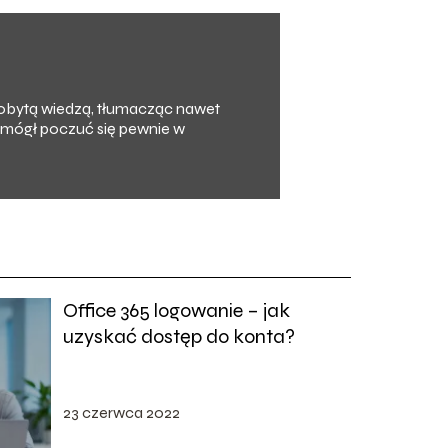
zdobytą wiedzą, tłumacząc nawet
y mógł poczuć się pewnie w
Office 365 logowanie – jak
uzyskać dostęp do konta?
23 czerwca 2022