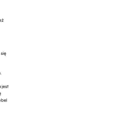
eż
 się
.
 jest
ę
ebel