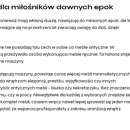
 dla miłośników dawnych epok
onieważ mają własną duszę, nawiązują do minionych epok, ale t
ieniające się na przestrzeni lat zwracają uwagę do dziś, dzięki
e nie posiadają tylu cech w sobie co meble antyczne. W
 przeżywała osoba wykonująca meble ręcznie. Ta historia staje
ane maszyny.
stępują maszyny, powstaje coraz więcej mebli minimalistycznych
da wnętrzom elegancji, prestiżu, wyjątkowości czy innych
ybór antycznych mebli – biurka czy sekretarzyku. Bez znaczenia
mu, czy w pracy. Niewątpliwie dla każdej z wybranych znajdzie si
ły komplet mebli, czasem wręcz nawet lepiej sprawdzi się jeden m
tać ze wsparcia profesjonalisty z zakresu aranżacji wnętrz.