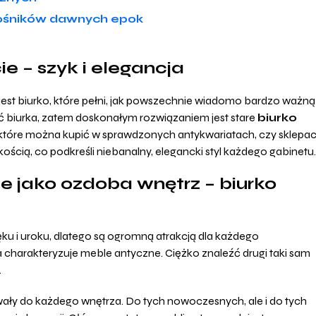
iłośników dawnych epok
e – szyk i elegancja
t biurko, które pełni, jak powszechnie wiadomo bardzo ważną
ć biurka, zatem doskonałym rozwiązaniem jest stare
biurko
, które można kupić w sprawdzonych antykwariatach, czy sklepac
kością, co podkreśli niebanalny, elegancki styl każdego gabinetu
 jako ozdoba wnętrz – biurko
u i uroku, dlatego są ogromną atrakcją dla każdego
a charakteryzuje meble antyczne. Ciężko znaleźć drugi taki sam
.
ały do każdego wnętrza. Do tych nowoczesnych, ale i do tych