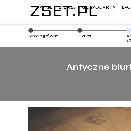
FINANSE
BIZNES
GOSPODARKA
E-
Strona główna
Biznes
A
s
w
Antyczne biur