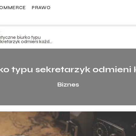
COMMERCE
PRAWO
ntyczne biurko typu
ekretarzyk odmieni każde
nętrze
ko typu sekretarzyk odmieni
Biznes