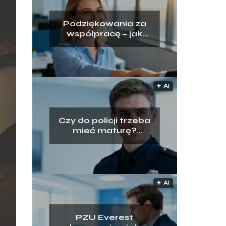
Podziękowania za
współpracę – jak
napisać przy
odejściu z pracy?
🟅 AI
Czy do policji trzeba
mieć maturę?
Wyjaśniamy
wymogi rekrutacji
🟅 AI
PZU Everest