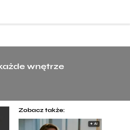
 każde wnętrze
Zobacz także:
🟅 AI