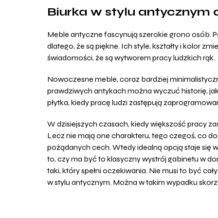
Biurka w stylu antycznym
Meble antyczne fascynują szerokie grono osób. P
dlatego, że są piękne. Ich style, kształty i kolor zm
świadomości, że są wytworem pracy ludzkich rąk.
Nowoczesne meble, coraz bardziej minimalistyczn
prawdziwych antykach można wyczuć historię, jaką
płytka, kiedy pracę ludzi zastępują zaprogramow
W dzisiejszych czasach, kiedy większość pracy za
Lecz nie mają one charakteru, tego czegoś, co do
pożądanych cech. Wtedy idealną opcją staje się w
to, czy ma być to klasyczny wystrój gabinetu w do
taki, który spełni oczekiwania. Nie musi to być ca
w stylu antycznym. Można w takim wypadku skorzys