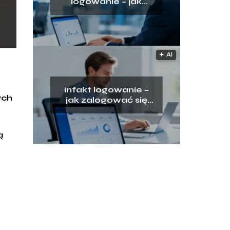
logowanie – jak
uzyskać dostęp do
platformy?
🟅 AI
infakt logowanie –
ych
jak zalogować się
do panelu klienta?
ą