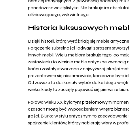
bardziej tradycyjnych. Z pewnością dodadzą im kl
ponadczasowa stylistyka. Nie brakuje im absolutni
olśniewającego, wykwintnego.
Historia luksusowych mebl
Dzięki historii, którą wyróżniają się meble antyc
Połączenie subtelności i odwagi zarazem stworzyło
innych mebli. Wielu meblom brakuje tego, co mają
zestawieniu to właśnie meble antyczne zwracają 
końcu zostały stworzone z najwyższej jakości mate
prezentowała się niesamowicie, konieczne było 
Od zawsze to doskonały wybór do każdego wnętrza,
wieku, kiedy to zaczęły pojawiać się pierwsze biu
Połowa wieku XX była tym przełomowym momentem
czasach mogą być wyposażeniem wnętrz biznesowy
gości. Biurka w stylu antycznym to zdecydowanie 
spojrzenie klientów, którzy nabierają wiary w pro