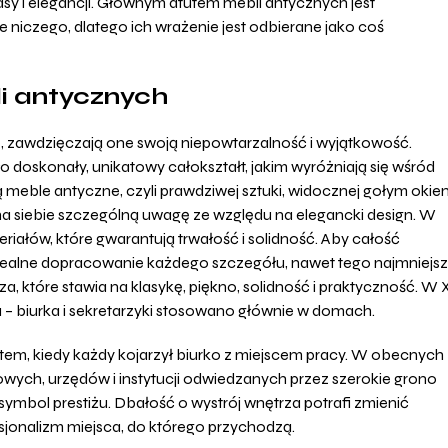
asy i elegancji. Głównym atutem mebli antycznych jest
e niczego, dlatego ich wrażenie jest odbierane jako coś
i antycznych
zne, zawdzięczają one swoją niepowtarzalność i wyjątkowość.
 doskonały, unikatowy całokształt, jakim wyróżniają się wśród
 meble antyczne, czyli prawdziwej sztuki, widocznej gołym oki
na siebie szczególną uwagę ze względu na elegancki design. W
riałów, które gwarantują trwałość i solidność. Aby całość
idealne dopracowanie każdego szczegółu, nawet tego najmniejs
 które stawia na klasykę, piękno, solidność i praktyczność. W 
ra – biurka i sekretarzyki stosowano głównie w domach.
, kiedy każdy kojarzył biurko z miejscem pracy. W obecnych
ch, urzędów i instytucji odwiedzanych przez szerokie grono
symbol prestiżu. Dbałość o wystrój wnętrza potrafi zmienić
fesjonalizm miejsca, do którego przychodzą.