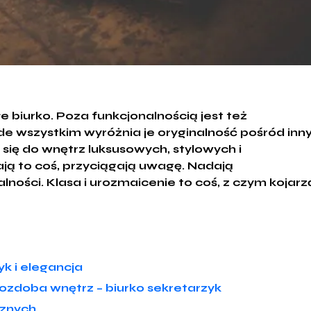
e biurko. Poza funkcjonalnością jest też
de wszystkim wyróżnia je oryginalność pośród inn
się do wnętrz luksusowych, stylowych i
ją to coś, przyciągają uwagę. Nadają
ności. Klasa i urozmaicenie to coś, z czym kojarz
yk i elegancja
ozdoba wnętrz – biurko sekretarzyk
cznych