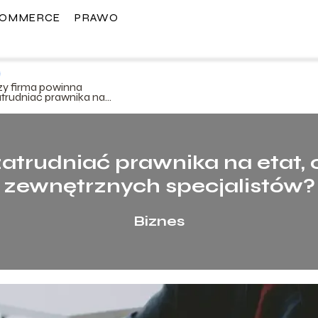
COMMERCE
PRAWO
zy firma powinna
atrudniać prawnika na
at, czy korzystać z usług
ewnętrznych
ecjalistów?
atrudniać prawnika na etat, c
zewnętrznych specjalistów?
Biznes