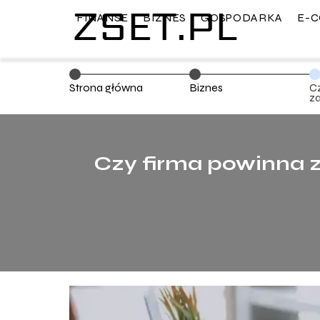
FINANSE
BIZNES
GOSPODARKA
E-
Strona główna
Biznes
C
z
et
z
sp
Czy firma powinna z