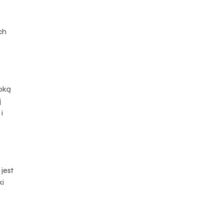
ch
boką
j
i
jest
ki