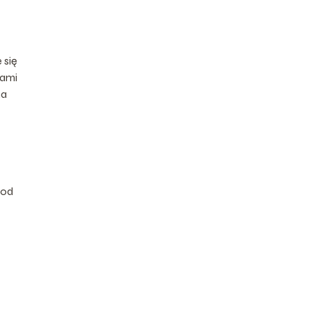
 się
iami
na
 od