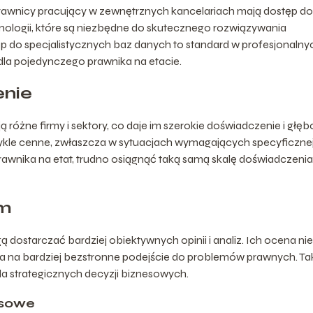
. Prawnicy pracujący w zewnętrznych kancelariach mają dostęp do
ologii, które są niezbędne do skutecznego rozwiązywania
p do specjalistycznych baz danych to standard w profesjonalny
dla pojedynczego prawnika na etacie.
enie
różne firmy i sektory, co daje im szerokie doświadczenie i głę
wykle cenne, zwłaszcza w sytuacjach wymagających specyficzne
rawnika na etat, trudno osiągnąć taką samą skalę doświadczenia 
zm
 dostarczać bardziej obiektywnych opinii i analiz. Ich ocena nie 
la na bardziej bezstronne podejście do problemów prawnych. Ta
la strategicznych decyzji biznesowych.
ysowe