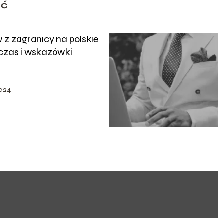
ać
 z zagranicy na polskie
 czas i wskazówki
2024