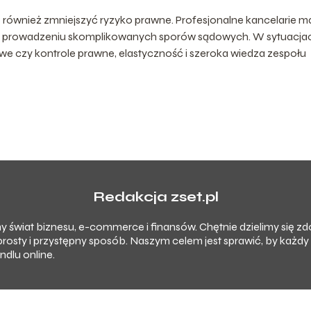
 również zmniejszyć ryzyko prawne. Profesjonalne kancelarie m
w prowadzeniu skomplikowanych sporów sądowych. W sytuacja
we czy kontrole prawne, elastyczność i szeroka wiedza zespołu
Redakcja zset.pl
imy świat biznesu, e-commerce i finansów. Chętnie dzielimy się 
prosty i przystępny sposób. Naszym celem jest sprawić, by każd
dlu online.