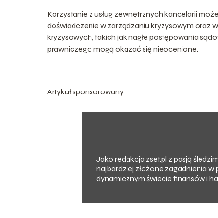
Korzystanie z usług zewnętrznych kancelarii może
doświadczenie w zarządzaniu kryzysowym oraz 
kryzysowych, takich jak nagłe postępowania sądo
prawniczego mogą okazać się nieocenione.
Artykuł sponsorowany
Jako redakcja zset.pl z pasją śledz
najbardziej złożone zagadnienia w 
dynamicznym świecie finansów i han