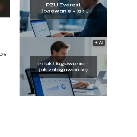
PZU Everest
logowanie – jak
uzyskać dostęp do
platformy?
a
🟅 AI
sze
infakt logowanie –
jak zalogować się
do panelu klienta?