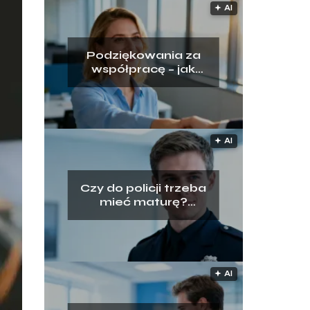
🟅 AI
Podziękowania za
współpracę – jak
napisać przy
odejściu z pracy?
🟅 AI
Czy do policji trzeba
mieć maturę?
Wyjaśniamy
wymogi rekrutacji
🟅 AI