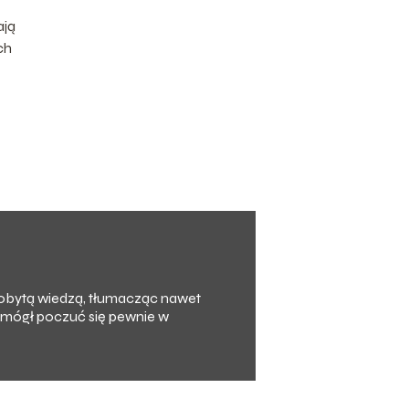
ają
ch
zdobytą wiedzą, tłumacząc nawet
y mógł poczuć się pewnie w