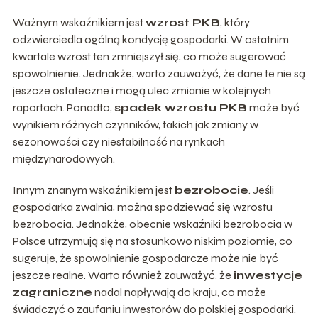
Ważnym wskaźnikiem jest
wzrost PKB
, który
odzwierciedla ogólną kondycję gospodarki. W ostatnim
kwartale wzrost ten zmniejszył się, co może sugerować
spowolnienie. Jednakże, warto zauważyć, że dane te nie są
jeszcze ostateczne i mogą ulec zmianie w kolejnych
raportach. Ponadto,
spadek wzrostu PKB
może być
wynikiem różnych czynników, takich jak zmiany w
sezonowości czy niestabilność na rynkach
międzynarodowych.
Innym znanym wskaźnikiem jest
bezrobocie
. Jeśli
gospodarka zwalnia, można spodziewać się wzrostu
bezrobocia. Jednakże, obecnie wskaźniki bezrobocia w
Polsce utrzymują się na stosunkowo niskim poziomie, co
sugeruje, że spowolnienie gospodarcze może nie być
jeszcze realne. Warto również zauważyć, że
inwestycje
zagraniczne
nadal napływają do kraju, co może
świadczyć o zaufaniu inwestorów do polskiej gospodarki.