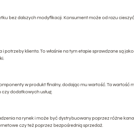
żytku bez dalszych modyfikacji. Konsument może od razu cieszyć
 i potrzeby klienta. To właśnie na tym etapie sprawdzane są jako
i.
komponenty w produkt finalny, dodając mu wartość. Ta wartość
h czy dodatkowych usług.
adzenia na rynek i może być dystrybuowany poprzez różne kana
nternetowe czy też poprzez bezpośrednią sprzedaż.