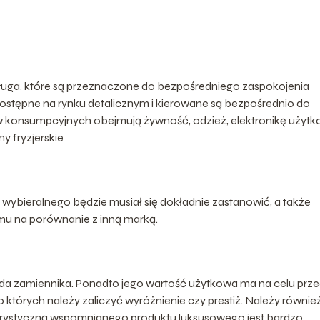
ługa, które są przeznaczone do bezpośredniego zaspokojenia
dostępne na rynku detalicznym i kierowane są bezpośrednio do
 konsumpcyjnych obejmują żywność, odzież, elektronikę użytk
ny fryzjerskie
 wybieralnego będzie musiał się dokładnie zastanowić, a także
mu na porównanie z inną marką.
iada zamiennika. Ponadto jego wartość użytkowa ma na celu prz
których należy zaliczyć wyróżnienie czy prestiż. Należy równie
erystyczną wspomnianego produktu luksusowego jest bardzo