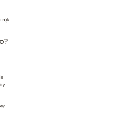
o rąk
go?
ie
 by
nów