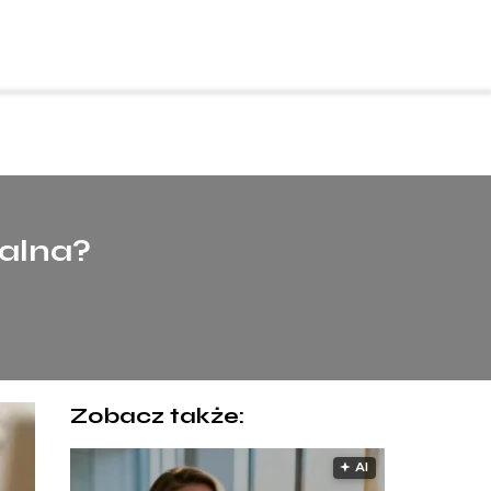
nalna?
Zobacz także:
🟅 AI