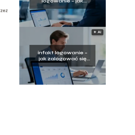
logowanie – jak
uzyskać dostęp do
rzez
platformy?
🟅 AI
infakt logowanie –
jak zalogować się
do panelu klienta?