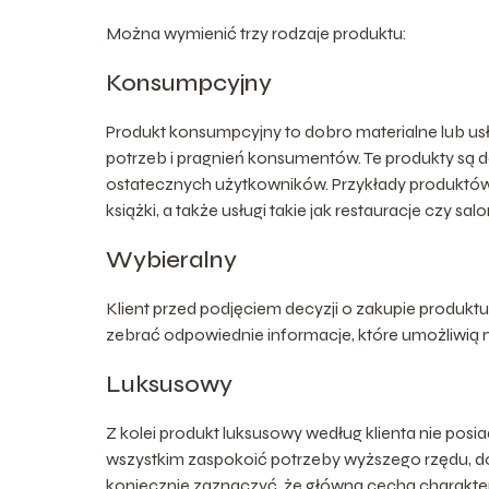
Można wymienić trzy rodzaje produktu:
Konsumpcyjny
Produkt konsumpcyjny to dobro materialne lub us
potrzeb i pragnień konsumentów. Te produkty są 
ostatecznych użytkowników. Przykłady produktów
książki, a także usługi takie jak restauracje czy salo
Wybieralny
Klient przed podjęciem decyzji o zakupie produktu
zebrać odpowiednie informacje, które umożliwią 
Luksusowy
Z kolei produkt luksusowy według klienta nie pos
wszystkim zaspokoić potrzeby wyższego rzędu, do 
koniecznie zaznaczyć, że główną cechą charakt