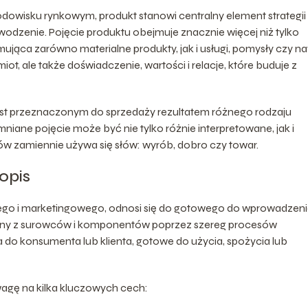
owisku rynkowym, produkt stanowi centralny element strategii
wodzenie. Pojęcie produktu obejmuje znacznie więcej niż tylko
ująca zarówno materialne produkty, jak i usługi, pomysły czy n
ot, ale także doświadczenie, wartości i relacje, które buduje z
jest przeznaczonym do sprzedaży rezultatem różnego rodzaju
niane pojęcie może być nie tylko różnie interpretowane, jak i
w zamiennie używa się słów: wyrób, dobro czy towar.
opis
nego i marketingowego, odnosi się do gotowego do wprowadzeni
tałcony z surowców i komponentów poprzez szereg procesów
ra do konsumenta lub klienta, gotowe do użycia, spożycia lub
wagę na kilka kluczowych cech: