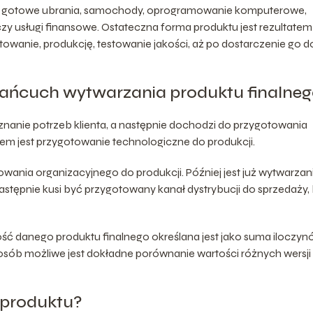
ć gotowe ubrania, samochody, oprogramowanie komputerowe,
a czy usługi finansowe. Ostateczna forma produktu jest rezultatem
wanie, produkcję, testowanie jakości, aż po dostarczenie go d
 łańcuch wytwarzania produktu finalne
nanie potrzeb klienta, a następnie dochodzi do przygotowania
m jest przygotowanie technologiczne do produkcji.
ania organizacyjnego do produkcji. Później jest już wytwarzan
 Następnie kusi być przygotowany kanał dystrybucji do sprzedaży,
ść danego produktu finalnego określana jest jako suma iloczy
osób możliwe jest dokładne porównanie wartości różnych wersji
 produktu?