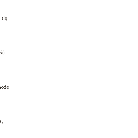
 się
ść,
 może
ły