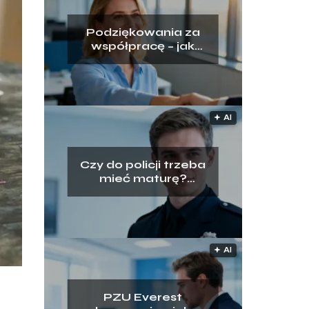
Podziękowania za
współpracę – jak
napisać przy
odejściu z pracy?
🟅 AI
Czy do policji trzeba
mieć maturę?
Wyjaśniamy
wymogi rekrutacji
🟅 AI
PZU Everest