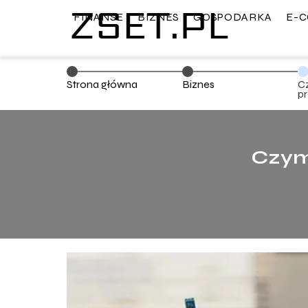
FINANSE
BIZNES
GOSPODARKA
E-
Strona główna
Biznes
C
pr
Czym 