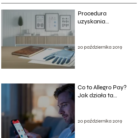
Procedura
uzyskania
książeczki
sanepidowskiej: krok
po kroku
20 października 2019
Co to Allegro Pay?
Jak działa ta
metoda płatności?
20 października 2019