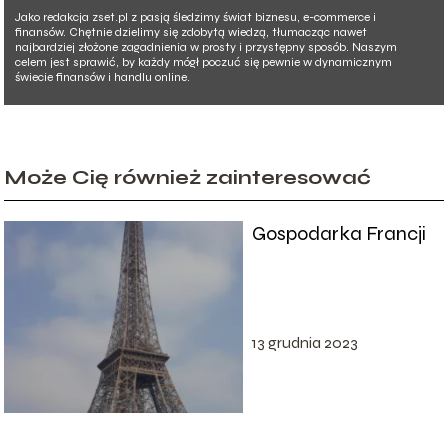
Jako redakcja zset.pl z pasją śledzimy świat biznesu, e-commerce i
finansów. Chętnie dzielimy się zdobytą wiedzą, tłumacząc nawet
najbardziej złożone zagadnienia w prosty i przystępny sposób. Naszym
celem jest sprawić, by każdy mógł poczuć się pewnie w dynamicznym
świecie finansów i handlu online.
Może Cię również zainteresować
Gospodarka Francji
13 grudnia 2023