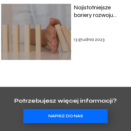
Najistotniejsze
bariery rozwoju
gospodarczego i
zależności pomiędzy
nimi
13 grudnia 2023
Potrzebujesz więcej informacji?
NAPISZ DO NAS