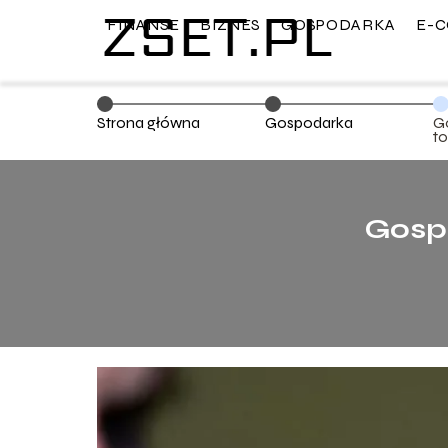
FINANSE
BIZNES
GOSPODARKA
E-
Strona główna
Gospodarka
Go
t
Gospo