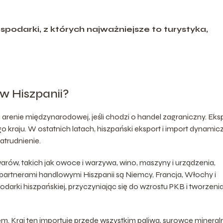
podarki, z których najważniejsze to turystyka,
 w Hiszpanii?
 arenie międzynarodowej, jeśli chodzi o handel zagraniczny. Eksp
kraju. W ostatnich latach, hiszpański eksport i import dynamic
atrudnienie.
arów, takich jak owoce i warzywa, wino, maszyny i urządzenia,
rtnerami handlowymi Hiszpanii są Niemcy, Francja, Włochy i
odarki hiszpańskiej, przyczyniając się do wzrostu PKB i tworzeni
m. Kraj ten importuje przede wszystkim paliwa, surowce mineral