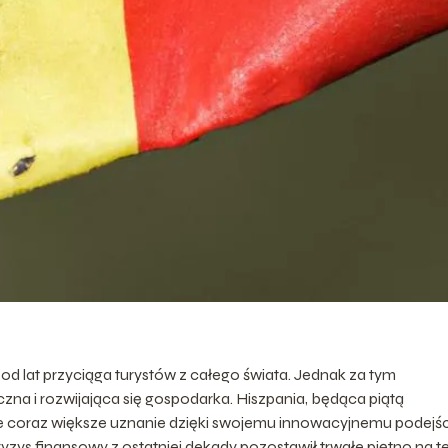
, od lat przyciąga turystów z całego świata. Jednak za tym
na i rozwijająca się gospodarka. Hiszpania, będąca piątą
uje coraz większe uznanie dzięki swojemu innowacyjnemu podejś
 kryzys finansowy z ostatniej dekady pozostawił trwałe piętno na te