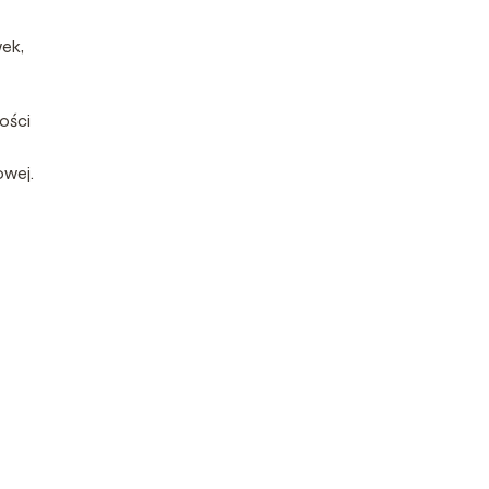
ek,
ości
owej.