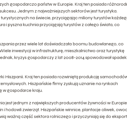
jszych gospodarczo państw w Europie. Kraj ten posiada różnoro
 sukcesu. Jednym z najważniejszych sektorów jest turystyka.
 turystycznych na świecie, przyciągając miliony turystów każde
ura i pyszna kuchnia przyciągają turystów z całego świata, co
szpania przez wiele lat doświadczała boomu budowlanego, co
iele inwestycji w infrastrukturę, mieszkalnictwo oraz turystykę
j jednak, kryzys gospodarczy z lat 2008-2014 spowodował spadek
ki Hiszpanii. Kraj ten posiada rozwiniętą produkcję samochodów
 przemysłowych. Hiszpańskie firmy zyskują uznanie na rynkach
ę w gospodarce kraju.
nia jest jednym z największych producentów żywności w Europie
in i hodowli zwierząt. Hiszpańskie winnice, plantacje oliwek, owo
ią ważną część sektora rolniczego i przyczyniają się do eksport