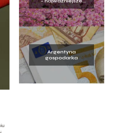
– najważniejsze
sektory gospodarki
Argentyna
gospodarka
ciu
j