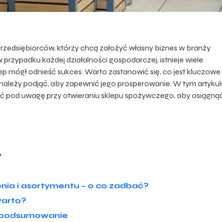
rzedsiębiorców, którzy chcą założyć własny biznes w branży
przypadku każdej działalności gospodarczej, istnieje wiele
ep mógł odnieść sukces. Warto zastanowić się, co jest kluczowe 
i należy podjąć, aby zapewnić jego prosperowanie. W tym artykul
ąć pod uwagę przy otwieraniu sklepu spożywczego, aby osiągną
?
ia i asortymentu – o co zadbać?
warto?
– podsumowanie