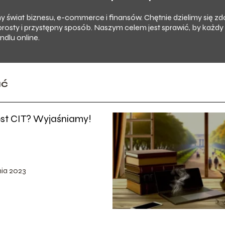
imy świat biznesu, e-commerce i finansów. Chętnie dzielimy się 
prosty i przystępny sposób. Naszym celem jest sprawić, by każd
dlu online.
ać
est CIT? Wyjaśniamy!
nia 2023