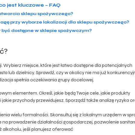
co jest kluczowe – FAQ
otwarcia sklepu spożywczego?
wagę przy wyborze lokalizacji dla sklepu spożywczego?
 być dostępne w sklepie spożywczym?
ąć?
i. Wybierz miejsce, które jest łatwo dostępne dla potencjalnych
asta lub dzielnicy. Sprawdź, czy w okolicy nie ma już konkurency
izacja spełnia oczekiwania grupy docelowej.
wym elementem. Określ, jakie będą Twoje cele, jakie produkty
i jakie przychody przewidujesz. Sporządź także analizę ryzyka o
ia wielu formalności. Skonsultuj się z lokalnym urzędem w spr
 na prowadzenie działalności gospodarczej, pozwolenie sanita
alkoholu, jeśli planujesz oferować