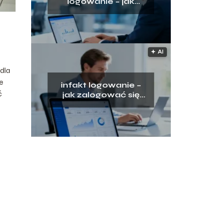
logowanie – jak
uzyskać dostęp do
platformy?
🟅 AI
dla
e
infakt logowanie –
ć
jak zalogować się
do panelu klienta?