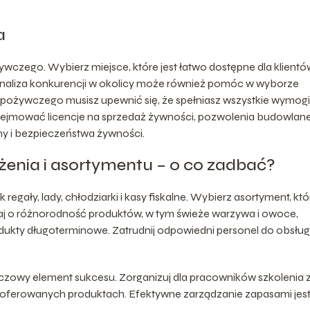
a
ywczego. Wybierz miejsce, które jest łatwo dostępne dla klientów
 Analiza konkurencji w okolicy może również pomóc w wyborze
pożywczego musisz upewnić się, że spełniasz wszystkie wymogi
bejmować licencje na sprzedaż żywności, pozwolenia budowlan
ny i bezpieczeństwa żywności.
nia i asortymentu – o co zadbać?
egały, lady, chłodziarki i kasy fiskalne. Wybierz asortyment, któ
j o różnorodność produktów, w tym świeże warzywa i owoce,
dukty długoterminowe. Zatrudnij odpowiedni personel do obsług
luczowy element sukcesu. Zorganizuj dla pracowników szkolenia 
 o oferowanych produktach. Efektywne zarządzanie zapasami jes