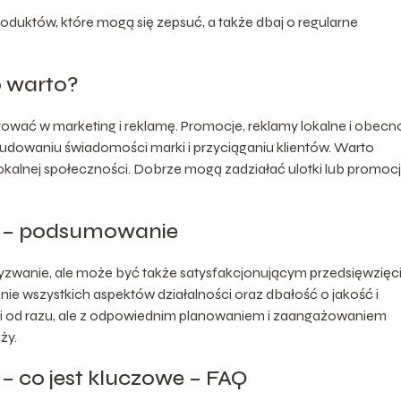
oduktów, które mogą się zepsuć, a także dbaj o regularne
o warto?
tować w marketing i reklamę. Promocje, reklamy lokalne i obecn
waniu świadomości marki i przyciąganiu klientów. Warto
kalnej społeczności. Dobrze mogą zadziałać ulotki lub promoc
y – podsumowanie
yzwanie, ale może być także satysfakcjonującym przedsięwzięc
e wszystkich aspektów działalności oraz dbałość o jakość i
odzi od razu, ale z odpowiednim planowaniem i zaangażowaniem
ży.
– co jest kluczowe – FAQ