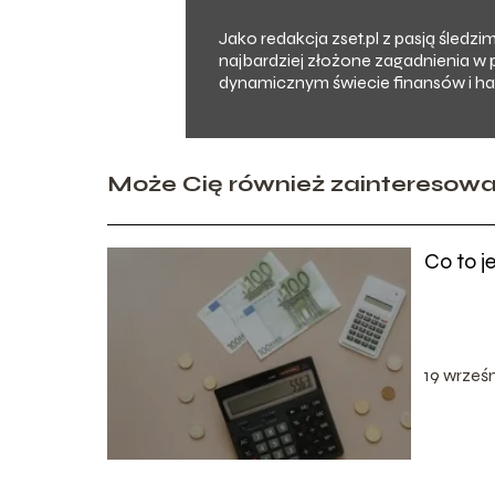
Jako redakcja zset.pl z pasją śledz
najbardziej złożone zagadnienia w 
dynamicznym świecie finansów i han
Może Cię również zainteresow
Co to j
19 wrześ