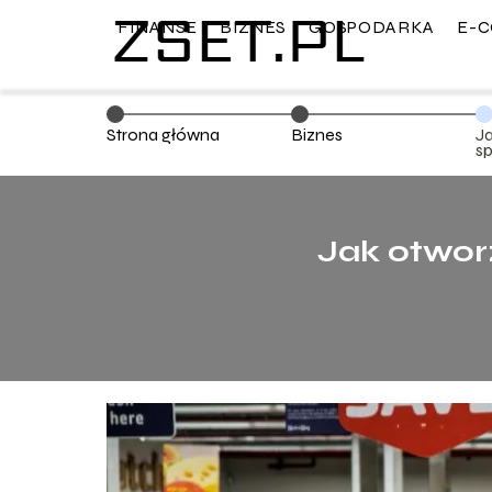
FINANSE
BIZNES
GOSPODARKA
E-
Strona główna
Biznes
J
s
k
Jak otwor