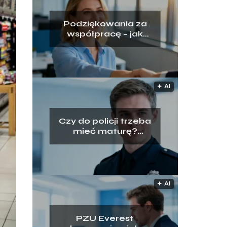
Podziękowania za
współpracę – jak
napisać przy
odejściu z pracy?
🟅 AI
Czy do policji trzeba
mieć maturę?
Wyjaśniamy
wymogi rekrutacji
🟅 AI
PZU Everest