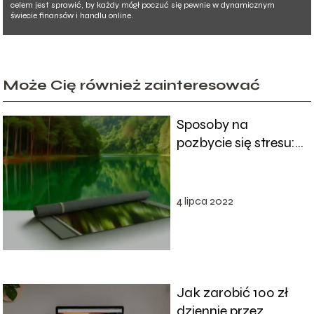
celem jest sprawić, by każdy mógł poczuć się pewnie w dynamicznym
świecie finansów i handlu online.
Może Cię również zainteresować
Sposoby na
pozbycie się stresu:
skuteczne metody
4 lipca 2022
Jak zarobić 100 zł
dziennie przez