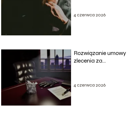
opis
4 czerwca 2026
Rozwiązanie umowy
zlecenia za
porozumieniem
stron: proces i
konsekwencje
4 czerwca 2026