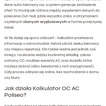
dane auta i kierowcy raz, a system generuje zestawienie
ofert. To trochę jak różnica między wysyłaniem danych do
polecenia Out-Null, gdzie wszystko znika, a otrzymaniem
czytelnych
danych wyjściowych
w formie przejrzystej
tabeli.
W tle dzieje się sporo obliczeń – kalkulator przetwarza
informacje o samochodzie, historii szkód, wieku kierowcy
czy miejscu rejestracji. Dla Ciebie ważne jest jednak coś
innego: na ekranie widzisz konkretną składkę, zakres
ochrony OC, możliwe warianty AC oraz dodatki, które
możesz dobrać (albo świadomie z nich zrezygnować).
Cały proces odbywa się online, bez wychodzenia z domu
czy biura.
Jak działa Kalkulator OC AC
Poliseo?
Kiedy wchodzisz na stronę kalkulatora, pierwszym krokiem