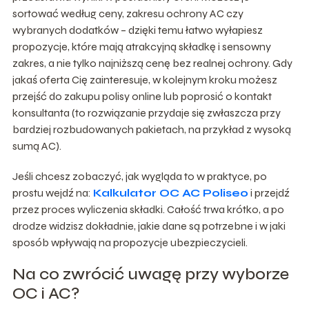
sortować według ceny, zakresu ochrony AC czy
wybranych dodatków – dzięki temu łatwo wyłapiesz
propozycje, które mają atrakcyjną składkę i sensowny
zakres, a nie tylko najniższą cenę bez realnej ochrony. Gdy
jakaś oferta Cię zainteresuje, w kolejnym kroku możesz
przejść do zakupu polisy online lub poprosić o kontakt
konsultanta (to rozwiązanie przydaje się zwłaszcza przy
bardziej rozbudowanych pakietach, na przykład z wysoką
sumą AC).
Jeśli chcesz zobaczyć, jak wygląda to w praktyce, po
prostu wejdź na:
Kalkulator OC AC Poliseo
i przejdź
przez proces wyliczenia składki. Całość trwa krótko, a po
drodze widzisz dokładnie, jakie dane są potrzebne i w jaki
sposób wpływają na propozycje ubezpieczycieli.
Na co zwrócić uwagę przy wyborze
OC i AC?