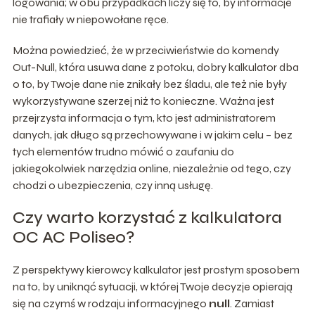
logowania; w obu przypadkach liczy się to, by informacje
nie trafiały w niepowołane ręce.
Można powiedzieć, że w przeciwieństwie do komendy
Out-Null, która usuwa dane z potoku, dobry kalkulator dba
o to, by Twoje dane nie znikały bez śladu, ale też nie były
wykorzystywane szerzej niż to konieczne. Ważna jest
przejrzysta informacja o tym, kto jest administratorem
danych, jak długo są przechowywane i w jakim celu – bez
tych elementów trudno mówić o zaufaniu do
jakiegokolwiek narzędzia online, niezależnie od tego, czy
chodzi o ubezpieczenia, czy inną usługę.
Czy warto korzystać z kalkulatora
OC AC Poliseo?
Z perspektywy kierowcy kalkulator jest prostym sposobem
na to, by uniknąć sytuacji, w której Twoje decyzje opierają
się na czymś w rodzaju informacyjnego
null
. Zamiast