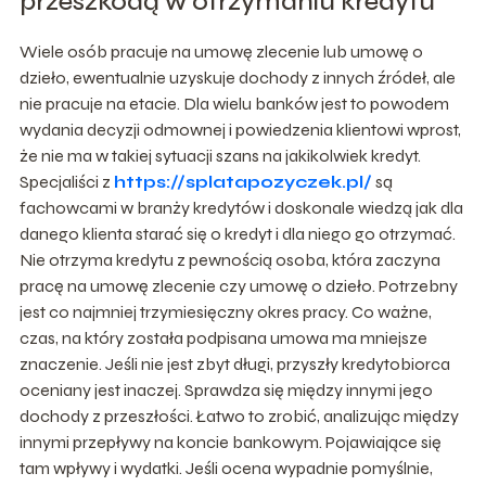
przeszkodą w otrzymaniu kredytu
Wiele osób pracuje na umowę zlecenie lub umowę o
dzieło, ewentualnie uzyskuje dochody z innych źródeł, ale
nie pracuje na etacie. Dla wielu banków jest to powodem
wydania decyzji odmownej i powiedzenia klientowi wprost,
że nie ma w takiej sytuacji szans na jakikolwiek kredyt.
Specjaliści z
https://splatapozyczek.pl/
są
fachowcami w branży kredytów i doskonale wiedzą jak dla
danego klienta starać się o kredyt i dla niego go otrzymać.
Nie otrzyma kredytu z pewnością osoba, która zaczyna
pracę na umowę zlecenie czy umowę o dzieło. Potrzebny
jest co najmniej trzymiesięczny okres pracy. Co ważne,
czas, na który została podpisana umowa ma mniejsze
znaczenie. Jeśli nie jest zbyt długi, przyszły kredytobiorca
oceniany jest inaczej. Sprawdza się między innymi jego
dochody z przeszłości. Łatwo to zrobić, analizując między
innymi przepływy na koncie bankowym. Pojawiające się
tam wpływy i wydatki. Jeśli ocena wypadnie pomyślnie,