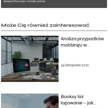
świecie finansów i handlu online.
Może Cię również zainteresować
Analiza przypadków
mobbingu w
środowisku pracy:
przykłady, skutki i
zapobieganie
24 listopada 2021
Booksy biz
logowanie – jak