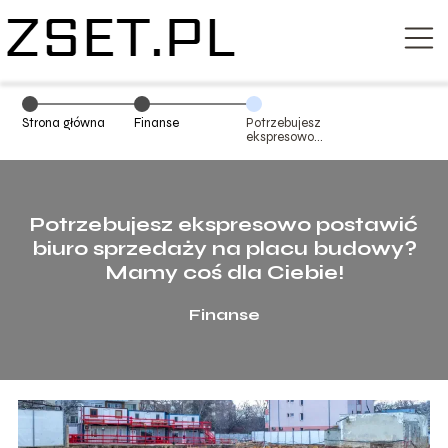
Strona główna
Finanse
Potrzebujesz
ekspresowo
postawić biuro
sprzedaży na
placu budowy?
Mamy coś dla
Ciebie!
Potrzebujesz ekspresowo postawić
biuro sprzedaży na placu budowy?
Mamy coś dla Ciebie!
Finanse