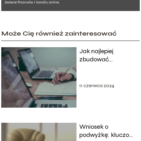
świecie finansów i handlu online.
Może Cię również zainteresować
Jak najlepiej
zbudować
wizerunek firmy i jak
dobrze
skomunikować się z
11 czerwca 2024
klientem?
Wniosek o
podwyżkę: kluczowe