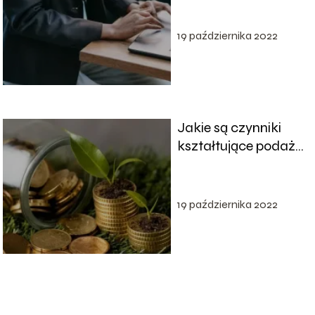
– jak to zrobić?
19 października 2022
Jakie są czynniki
kształtujące podaż?
Co oznacza
równowaga
rynkowa?
19 października 2022