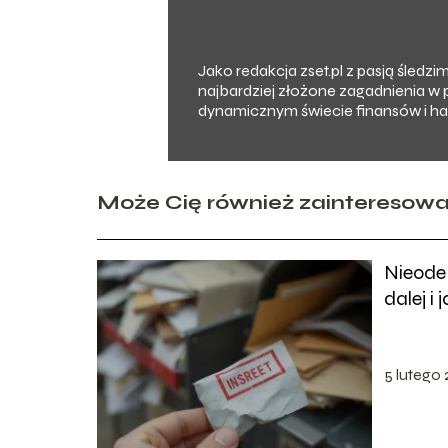
Jako redakcja zset.pl z pasją śledz
najbardziej złożone zagadnienia w 
dynamicznym świecie finansów i han
Może Cię również zainteresow
Nieode
dalej i
5 lutego