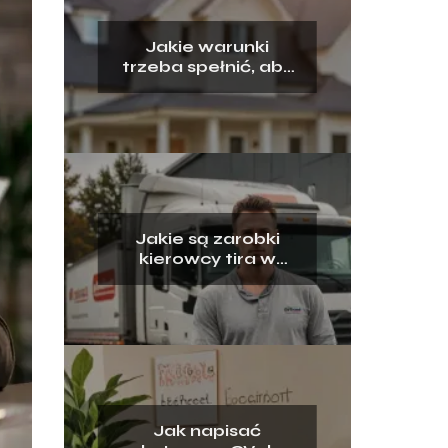
Jakie warunki
trzeba spełnić, aby
otrzymać kredyt
hipoteczny?
Jakie są zarobki
kierowcy tira w
Polsce?
Jak napisać