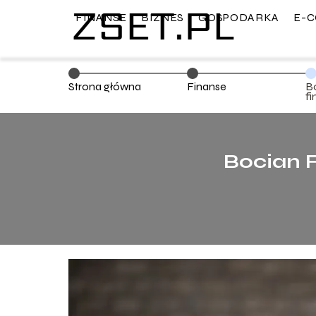
FINANSE
BIZNES
GOSPODARKA
E-
Strona główna
Finanse
B
f
Bocian F