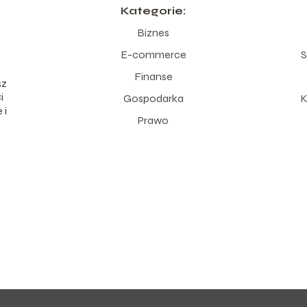
Kategorie:
Biznes
E-commerce
S
Finanse
sz
i
Gospodarka
K
 i
Prawo