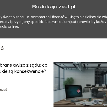
Redakcja zset.pl
imy świat biznesu, e-commerce i finansów. Chętnie dzielimy się 
prosty i przystępny sposób. Naszym celem jest sprawić, by każd
dlu online.
ać
brane awizo z sądu: co
 jakie są konsekwencje?
 2026