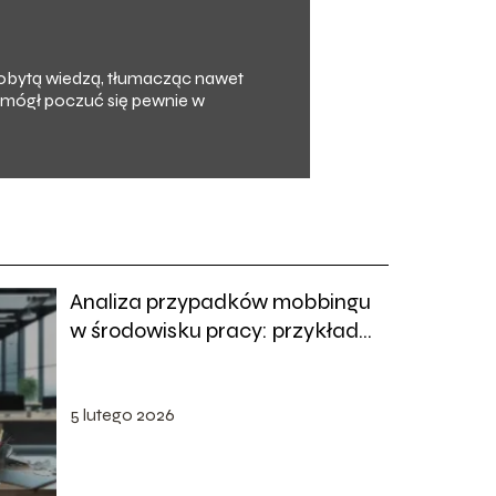
zdobytą wiedzą, tłumacząc nawet
y mógł poczuć się pewnie w
Analiza przypadków mobbingu
w środowisku pracy: przykłady,
skutki i zapobieganie
5 lutego 2026