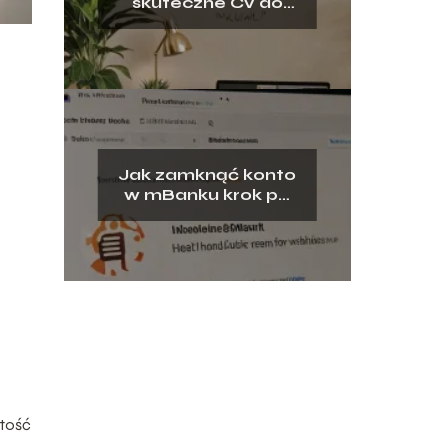
skuteczne CV do
pracy?
Jak zamknąć konto
w mBanku krok po
kroku?
stość