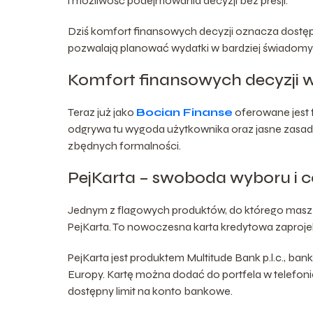
i możliwość podejmowania decyzji bez presji.
Dziś komfort finansowych decyzji oznacza dostęp 
pozwalają planować wydatki w bardziej świadomy
Komfort finansowych decyzji
Teraz już jako
Bocian Finanse
oferowane jest 
odgrywa tu wygoda użytkownika oraz jasne zasad
zbędnych formalności.
PejKarta – swoboda wyboru i 
Jednym z flagowych produktów, do którego masz do
PejKarta. To nowoczesna karta kredytowa zaproje
PejKarta jest produktem Multitude Bank p.l.c., ban
Europy. Kartę można dodać do portfela w telefonie
dostępny limit na konto bankowe.