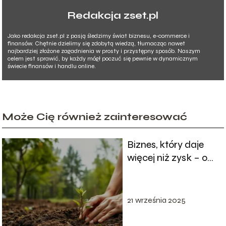
Redakcja zset.pl
Jako redakcja zset.pl z pasją śledzimy świat biznesu, e-commerce i
finansów. Chętnie dzielimy się zdobytą wiedzą, tłumacząc nawet
najbardziej złożone zagadnienia w prosty i przystępny sposób. Naszym
celem jest sprawić, by każdy mógł poczuć się pewnie w dynamicznym
świecie finansów i handlu online.
Może Cię również zainteresować
Biznes, który daje
więcej niż zysk – o
sile
przedsiębiorczości
regeneracyjnej
21 września 2025