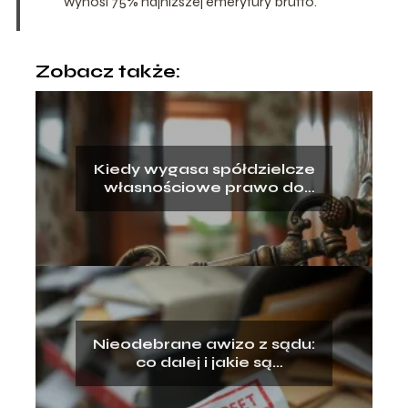
wynosi 75% najniższej emerytury brutto.
Zobacz także:
Kiedy wygasa spółdzielcze
własnościowe prawo do
lokalu?
Nieodebrane awizo z sądu:
co dalej i jakie są
konsekwencje?