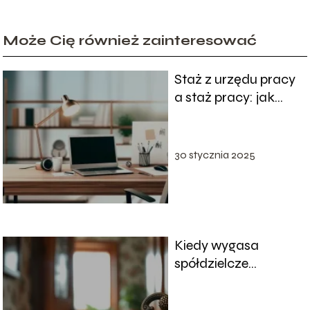
Może Cię również zainteresować
Staż z urzędu pracy
a staż pracy: jak
wpływa na karierę
zawodową i
emeryturę
30 stycznia 2025
Kiedy wygasa
spółdzielcze
własnościowe prawo
do lokalu?