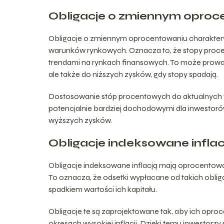
Obligacje o zmiennym oproc
Obligacje o zmiennym oprocentowaniu charaktery
warunków rynkowych. Oznacza to, że stopy procen
trendami na rynkach finansowych. To może prow
ale także do niższych zysków, gdy stopy spadają.
Dostosowanie stóp procentowych do aktualnych w
potencjalnie bardziej dochodowymi dla inwestoró
wyższych zysków.
Obligacje indeksowane inflac
Obligacje indeksowane inflacją mają oprocentowani
To oznacza, że odsetki wypłacane od takich obliga
spadkiem wartości ich kapitału.
Obligacje te są zaprojektowane tak, aby ich oproce
okresach wysokiej inflacji. Dzięki temu inwestorz