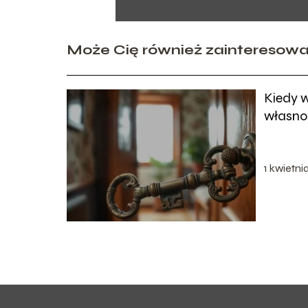
Może Cię również zainteresow
Kiedy 
własno
lokalu?
1 kwietni