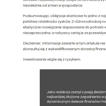
niezależnie od zmian w gospodarce.
Podsumowując, obligacje skarbowe to jedno z naj
państwa i stabilności zysków. Z różnorodnością r
elastyczne rozwiązanie dopasowane do potrzeb wie
niezaprzeczalna, a nabywcy cenią je za przewidywa
Disclaimer: Informacje zawarte w tym artykule nie
skonsultuj się z wykwalifikowanym doradcą fina
Inwestowanie wiąże się z ryzykiem.
Jako redakcja zset.pl z pasją śledz
najbardziej złożone zagadnienia w 
dynamicznym świecie finansów i han