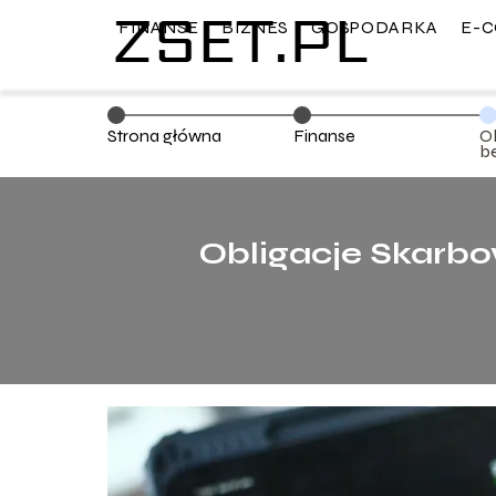
FINANSE
BIZNES
GOSPODARKA
E-
Strona główna
Finanse
O
b
st
Obligacje Skarbo