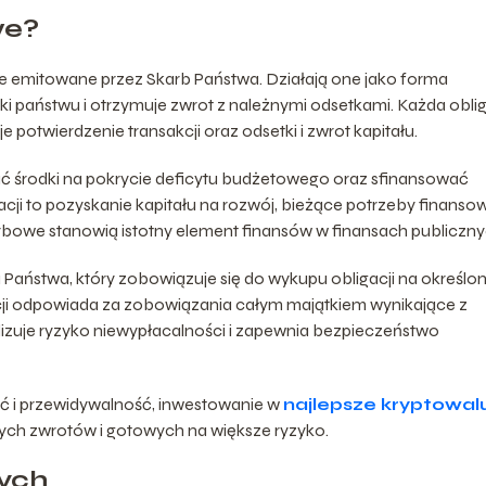
we?
e emitowane przez Skarb Państwa. Działają one jako forma
i państwu i otrzymuje zwrot z należnymi odsetkami. Każda obli
otwierdzenie transakcji oraz odsetki i zwrot kapitału.
ć środki na pokrycie deficytu budżetowego oraz sfinansować
acji to pozyskanie kapitału na rozwój, bieżące potrzeby finanso
skarbowe stanowią istotny element finansów w finansach publiczny
 Państwa, który zobowiązuje się do wykupu obligacji na określo
acji odpowiada za zobowiązania całym majątkiem wynikające z
izuje ryzyko niewypłacalności i zapewnia bezpieczeństwo
ść i przewidywalność, inwestowanie w
najlepsze kryptowal
ych zwrotów i gotowych na większe ryzyko.
wych