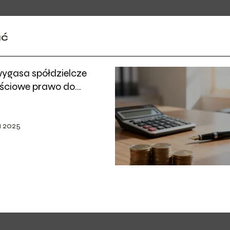
ać
wygasa spółdzielcze
ściowe prawo do
a 2025