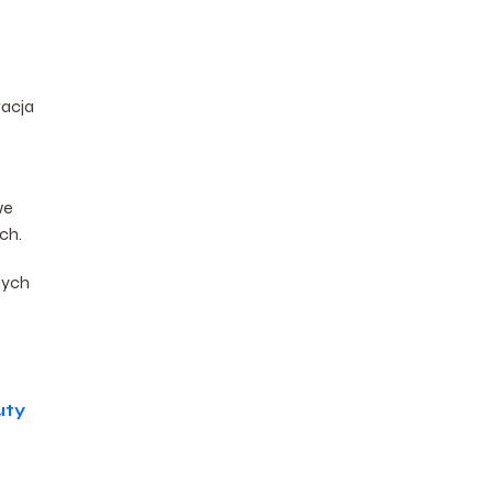
gacja
we
ch.
nych
uty