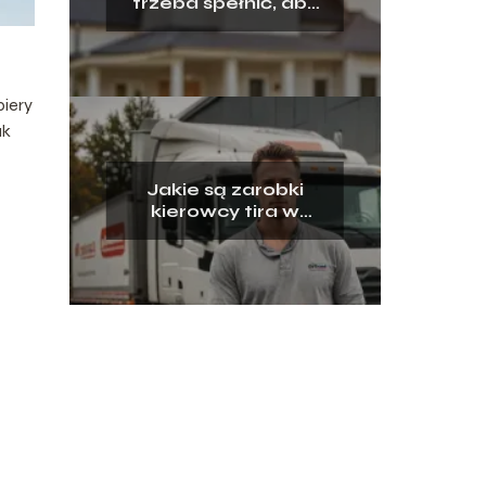
trzeba spełnić, aby
otrzymać kredyt
hipoteczny?
piery
ak
Jakie są zarobki
kierowcy tira w
Polsce?