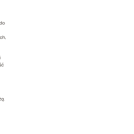
 do
ch,
i
ść
żą.