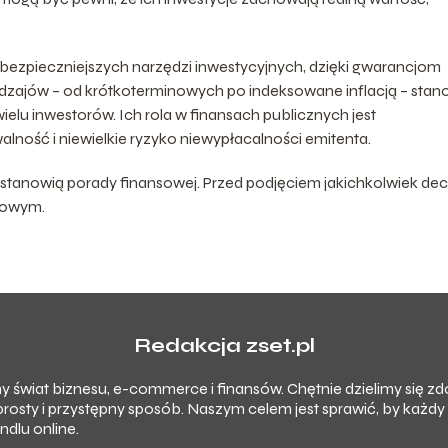
bezpieczniejszych narzędzi inwestycyjnych, dzięki gwarancjom
odzajów – od krótkoterminowych po indeksowane inflacją – stan
lu inwestorów. Ich rola w finansach publicznych jest
lność i niewielkie ryzyko niewypłacalności emitenta.
 stanowią porady finansowej. Przed podjęciem jakichkolwiek dec
nsowym.
Redakcja zset.pl
imy świat biznesu, e-commerce i finansów. Chętnie dzielimy się 
prosty i przystępny sposób. Naszym celem jest sprawić, by każd
dlu online.