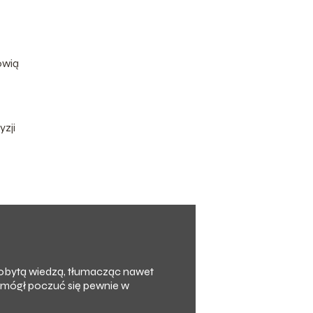
owią
yzji
zdobytą wiedzą, tłumacząc nawet
y mógł poczuć się pewnie w