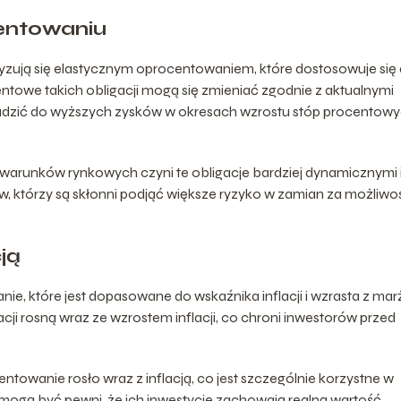
entowaniu
zują się elastycznym oprocentowaniem, które dostosowuje się
towe takich obligacji mogą się zmieniać zgodnie z aktualnymi
adzić do wyższych zysków w okresach wzrostu stóp procentowy
arunków rynkowych czyni te obligacje bardziej dynamicznymi 
w, którzy są skłonni podjąć większe ryzyko w zamian za możliwo
ją
e, które jest dopasowane do wskaźnika inflacji i wzrasta z mar
cji rosną wraz ze wzrostem inflacji, co chroni inwestorów przed
ntowanie rosło wraz z inflacją, co jest szczególnie korzystne w
y mogą być pewni, że ich inwestycje zachowają realną wartość,