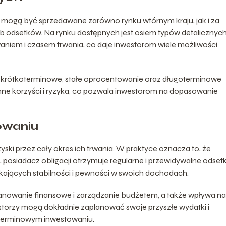
e mogą być sprzedawane zarówno rynku wtórnym kraju, jak i za
b odsetków. Na rynku dostępnych jest osiem typów detalicznyc
waniem i czasem trwania, co daje inwestorom wiele możliwości
e krótkoterminowe, stałe oprocentowanie oraz długoterminowe
 inne korzyści i ryzyka, co pozwala inwestorom na dopasowanie
owaniu
yski przez cały okres ich trwania. W praktyce oznacza to, że
posiadacz obligacji otrzymuje regularne i przewidywalne odsetk
ukających stabilności i pewności w swoich dochodach.
planowanie finansowe i zarządzanie budżetem, a także wpływa na
storzy mogą dokładnie zaplanować swoje przyszłe wydatki i
oterminowym inwestowaniu.