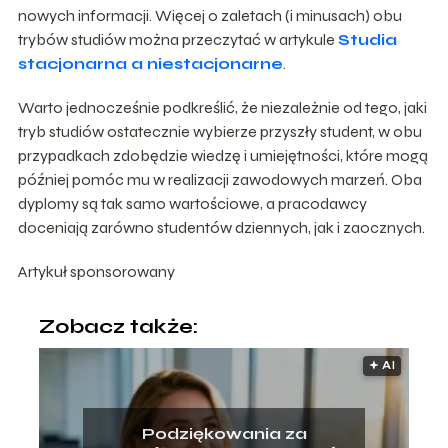
nowych informacji. Więcej o zaletach (i minusach) obu
trybów studiów można przeczytać w artykule
Studia
stacjonarna a niestacjonarne
.
Warto jednocześnie podkreślić, że niezależnie od tego, jaki
tryb studiów ostatecznie wybierze przyszły student, w obu
przypadkach zdobędzie wiedzę i umiejętności, które mogą
później pomóc mu w realizacji zawodowych marzeń. Oba
dyplomy są tak samo wartościowe, a pracodawcy
doceniają zarówno studentów dziennych, jak i zaocznych.
Artykuł sponsorowany
Zobacz także:
🟅 AI
Podziękowania za