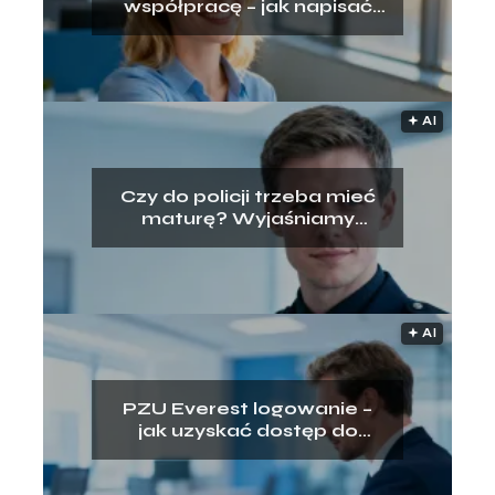
współpracę – jak napisać
przy odejściu z pracy?
🟅 AI
Czy do policji trzeba mieć
maturę? Wyjaśniamy
wymogi rekrutacji
🟅 AI
PZU Everest logowanie –
jak uzyskać dostęp do
platformy?