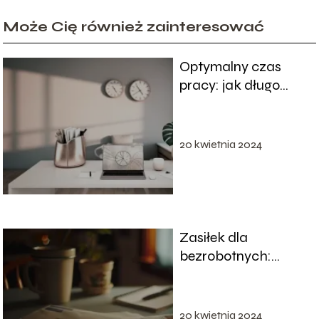
Może Cię również zainteresować
Optymalny czas
pracy: jak długo
powinniśmy tam
przebywać?
20 kwietnia 2024
Zasiłek dla
bezrobotnych:
wielkość, warunki i
wpływ na
społeczeństwo
20 kwietnia 2024