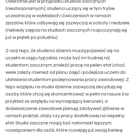
Odwrotnie jest w przypadku studiów zaocznych
(niestacjonarnych); studenci uczący się w tym trybie
uczestniczą w wykładach i ćwiczeniach w ramach
zjazdów, które odbywają się zazwyczaj w soboty i niedziele
(niekiedy zajęcia na studiach zaocznych rozpoczynają się
już w piątek po południu).
Z racji tego, że studenci dzienni muszą pojawiać się na
uczelni w ciągu tygodnia, może być im trudniej niż
studentom zaocznym znaleźć pracę na pełen etat (choć
wiele zależy również od planu zajęć i podejścia uczelni do
ułatwiania studentom podejmowania pracy zawodowej). Z
tego względu na studia dzienne zazwyczaj decydują się
osoby, które chcą się skoncentrować w pełni na nauce (na
przykład ze względu na wymagający kierunek), a
doświadczenie zawodowe planują zdobywać głównie w
ramach praktyk, staży czy pracy dodatkowej na niepełny
etat. Studia zaoczne mogą być natomiast lepszym
rozwiązaniem dla osób, które rozwijają już swoją karierę