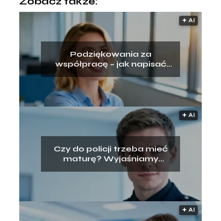
Zobacz także:
🟅 AI
Podziękowania za
współpracę – jak napisać
przy odejściu z pracy?
🟅 AI
Czy do policji trzeba mieć
maturę? Wyjaśniamy
wymogi rekrutacji
🟅 AI