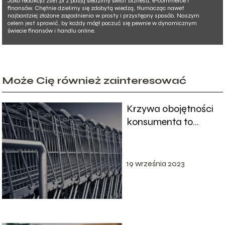
Jako redakcja zset.pl z pasją śledzimy świat biznesu, e-commerce i
finansów. Chętnie dzielimy się zdobytą wiedzą, tłumacząc nawet
najbardziej złożone zagadnienia w prosty i przystępny sposób. Naszym
celem jest sprawić, by każdy mógł poczuć się pewnie w dynamicznym
świecie finansów i handlu online.
Może Cię również zainteresować
Krzywa obojętności
konsumenta to
wykres wyborów
19 września 2023