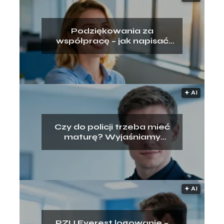
Podziękowania za
współpracę – jak napisać
przy odejściu z pracy?
🟅 AI
Czy do policji trzeba mieć
maturę? Wyjaśniamy
wymogi rekrutacji
🟅 AI
PZU Everest logowanie –