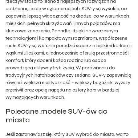
rzeczywistości to jedno z najlepszych rozwiązań na
codzienną jazdę w aglomeracjach. SUV-y są wysokie, co
zapewnia lepszą widoczność na drodze, co w warunkach
miejskich, pełnych skrzyżowań i innych pojazdów, ma
kluczowe znaczenie. Ponadto, dzięki nowoczesnym
technologiom i kompaktowym rozmiarom, współczesne
małe SUV-y są w stanie poradzić sobie z miejskimi korkami i
wąskimi uliczkami, a jednocześnie oferują przestronność i
komfort, który doceni każda rodzina lub osoba
prowadząca aktywny tryb życia. W porównaniu do
tradycyjnych hatchbacków czy sedana, SUV-y zapewniają
również większą elastyczność – większy bagażnik, wyższy
prześwit oraz opcję napędu na cztery koła w bardziej
wymagających warunkach.
Polecane modele SUV-ów do
miasta
Jeśli zastanawiasz się, który SUV wybrać do miasta, warto