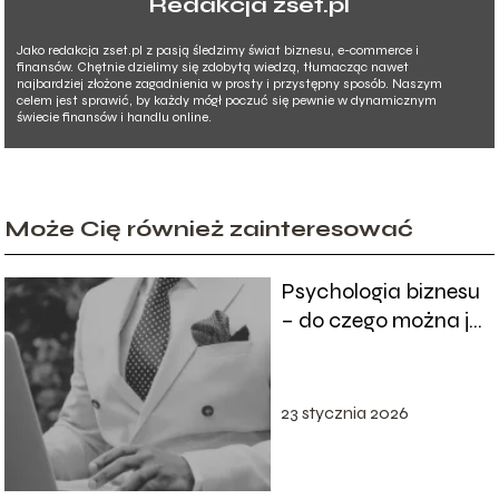
Redakcja zset.pl
Jako redakcja zset.pl z pasją śledzimy świat biznesu, e-commerce i
finansów. Chętnie dzielimy się zdobytą wiedzą, tłumacząc nawet
najbardziej złożone zagadnienia w prosty i przystępny sposób. Naszym
celem jest sprawić, by każdy mógł poczuć się pewnie w dynamicznym
świecie finansów i handlu online.
Może Cię również zainteresować
Psychologia biznesu
– do czego można ją
wykorzystać?
23 stycznia 2026