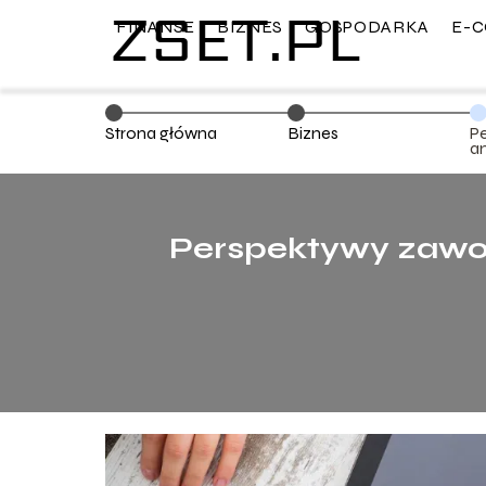
FINANSE
BIZNES
GOSPODARKA
E-
Strona główna
Biznes
P
a
c
a
Perspektywy zawod