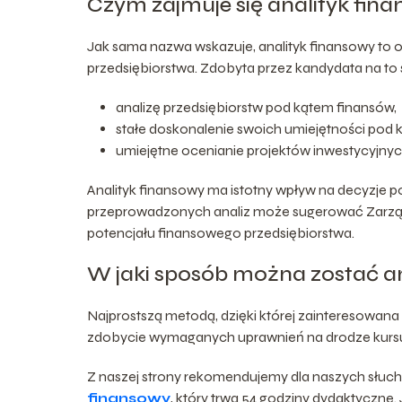
Czym zajmuje się analityk fin
Jak sama nazwa wskazuje, analityk finansowy to o
przedsiębiorstwa. Zdobyta przez kandydata na to
analizę przedsiębiorstw pod kątem finansów,
stałe doskonalenie swoich umiejętności pod 
umiejętne ocenianie projektów inwestycyjnyc
Analityk finansowy ma istotny wpływ na decyzje 
przeprowadzonych analiz może sugerować Zarząd
potencjału finansowego przedsiębiorstwa.
W jaki sposób można zostać a
Najprostszą metodą, dzięki której zainteresowana
zdobycie wymaganych uprawnień na drodze kursu 
Z naszej strony rekomendujemy dla naszych słuc
finansowy
, który trwa 54 godziny dydaktyczne.