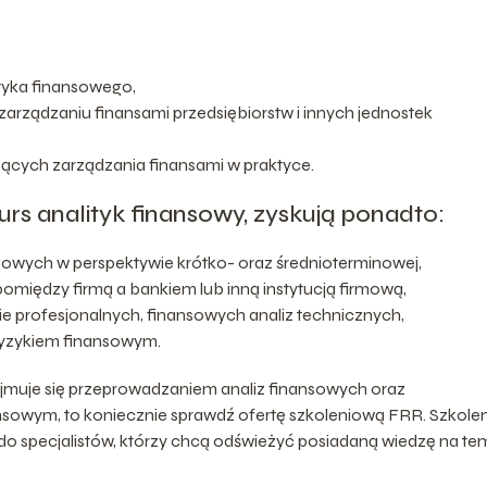
tyka finansowego,
arządzaniu finansami przedsiębiorstw i innych jednostek
ących zarządzania finansami w praktyce.
urs analityk finansowy, zyskują ponadto:
nsowych w perspektywie krótko- oraz średnioterminowej,
iędzy firmą a bankiem lub inną instytucją firmową,
e profesjonalnych, finansowych analiz technicznych,
ryzykiem finansowym.
 zajmuje się przeprowadzaniem analiz finansowych oraz
ansowym, to koniecznie sprawdź ofertę szkoleniową FRR. Szkole
do specjalistów, którzy chcą odświeżyć posiadaną wiedzę na te