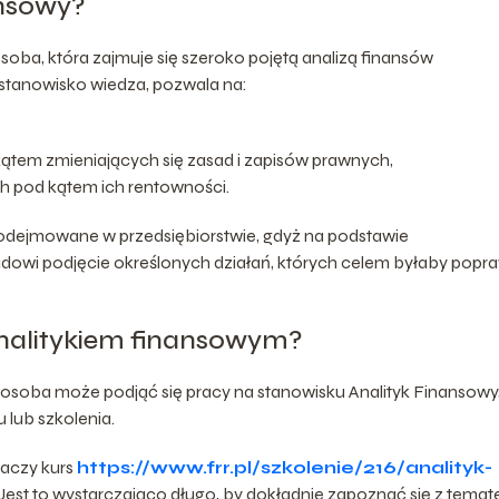
ansowy?
soba, która zajmuje się szeroko pojętą analizą finansów
 stanowisko wiedza, pozwala na:
kątem zmieniających się zasad i zapisów prawnych,
h pod kątem ich rentowności.
podejmowane w przedsiębiorstwie, gdyż na podstawie
owi podjęcie określonych działań, których celem byłaby popr
nalitykiem finansowym?
 osoba może podjąć się pracy na stanowisku Analityk Finansowy,
lub szkolenia.
haczy kurs
https://www.frr.pl/szkolenie/216/analityk-
 Jest to wystarczająco długo, by dokładnie zapoznać się z temat