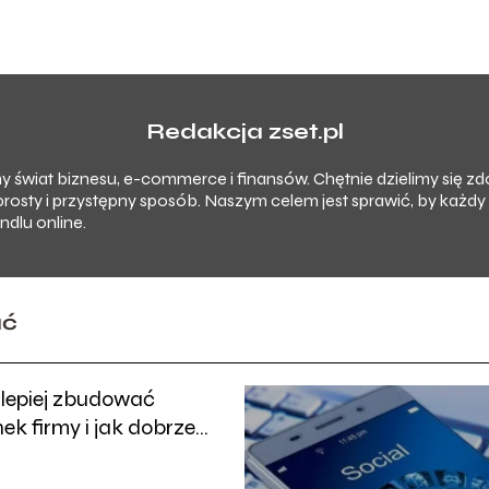
Redakcja zset.pl
imy świat biznesu, e-commerce i finansów. Chętnie dzielimy się 
prosty i przystępny sposób. Naszym celem jest sprawić, by każd
dlu online.
ać
jlepiej zbudować
ek firmy i jak dobrze
ikować się z klientem?