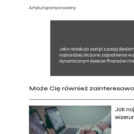
Artykuł sponsorowany
Jako redakcja zset.pl z pasją śledz
najbardziej złożone zagadnienia w 
dynamicznym świecie finansów i han
Może Cię również zainteresow
Jak na
wizerun
skomun