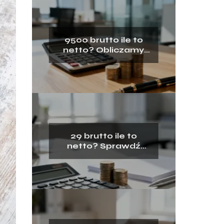
9500 brutto ile to
netto? Obliczamy
wynagrodzenie na
rękę
29 brutto ile to
netto? Sprawdź
wyliczenia
wynagrodzenia