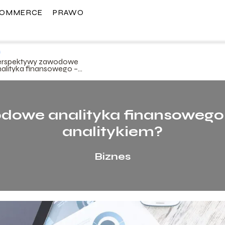
COMMERCE
PRAWO
erspektywy zawodowe
nalityka finansowego –
zy warto zostać
nalitykiem?
owe analityka finansowego 
analitykiem?
Biznes