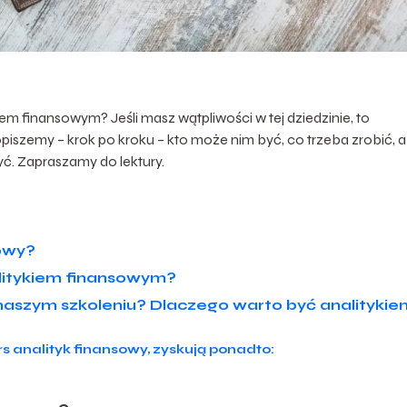
em finansowym? Jeśli masz wątpliwości w tej dziedzinie, to
opiszemy – krok po kroku – kto może nim być, co trzeba zrobić, 
yć. Zapraszamy do lektury.
sowy?
litykiem finansowym?
naszym szkoleniu? Dlaczego warto być analitykie
rs analityk finansowy, zyskują ponadto: