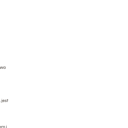
awa
 jest
em i