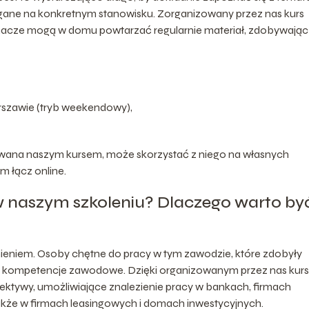
ane na konkretnym stanowisku. Zorganizowany przez nas kurs
łuchacze mogą w domu powtarzać regularnie materiał, zdobywając
arszawie (tryb weekendowy),
sowana naszym kursem, może skorzystać z niego na własnych
m łącz online.
w naszym szkoleniu? Dlaczego warto by
ieniem. Osoby chętne do pracy w tym zawodzie, które zdobyły
kie kompetencje zawodowe. Dzięki organizowanym przez nas kur
pektywy, umożliwiające znalezienie pracy w bankach, firmach
akże w firmach leasingowych i domach inwestycyjnych.