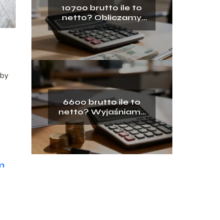
10700 brutto ile to
netto? Obliczamy
wynagrodzenie na
rękę
aby
6600 brutto ile to
netto? Wyjaśniamy
obliczenia
m