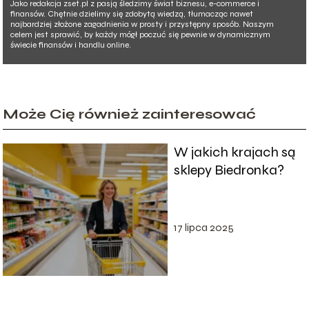
Jako redakcja zset.pl z pasją śledzimy świat biznesu, e-commerce i
finansów. Chętnie dzielimy się zdobytą wiedzą, tłumacząc nawet
najbardziej złożone zagadnienia w prosty i przystępny sposób. Naszym
celem jest sprawić, by każdy mógł poczuć się pewnie w dynamicznym
świecie finansów i handlu online.
Może Cię również zainteresować
W jakich krajach są
sklepy Biedronka?
17 lipca 2025