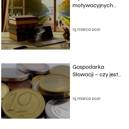
motywacyjnych
cytatów
inspirujących do
pracy
15 marca 2021
Gospodarka
Słowacji – czy jest
bogata?
15 marca 2021